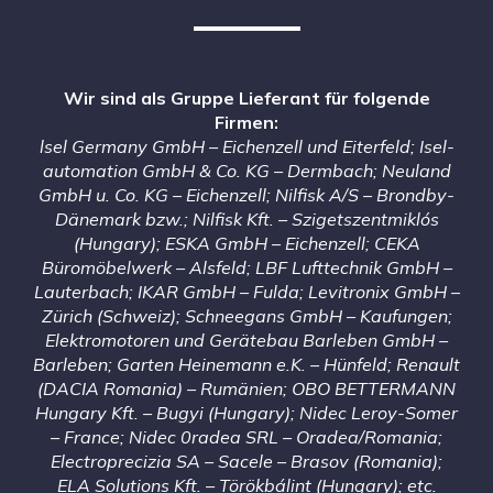
Wir sind als Gruppe Lieferant für folgende
Firmen:
lsel Germany GmbH – Eichenzell und Eiterfeld; Isel-
automation GmbH & Co. KG – Dermbach; Neuland
GmbH u. Co. KG – Eichenzell; Nilfisk A/S – Brondby-
Dänemark bzw.; Nilfisk Kft. – Szigetszentmiklós
(Hungary); ESKA GmbH – Eichenzell; CEKA
Büromöbelwerk – Alsfeld; LBF Lufttechnik GmbH –
Lauterbach; IKAR GmbH – Fulda; Levitronix GmbH –
Zürich (Schweiz); Schneegans GmbH – Kaufungen;
Elektromotoren und Gerätebau Barleben GmbH –
Barleben; Garten Heinemann e.K. – Hünfeld; Renault
(DACIA Romania) – Rumänien; OBO BETTERMANN
Hungary Kft. – Bugyi (Hungary); Nidec Leroy-Somer
– France; Nidec 0radea SRL – Oradea/Romania;
Electroprecizia SA – Sacele – Brasov (Romania);
ELA Solutions Kft. – Törökbálint (Hungary); etc.